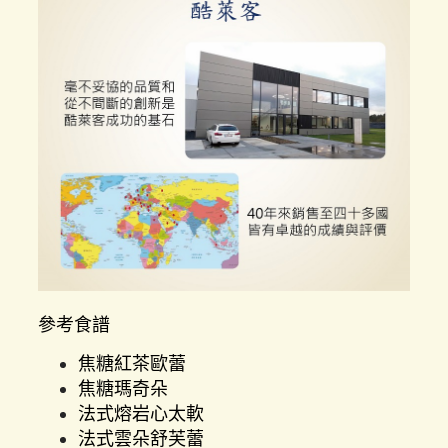
參考食譜
焦糖紅茶歐蕾
焦糖瑪奇朵
法式熔岩心太軟
法式雲朵舒芙蕾