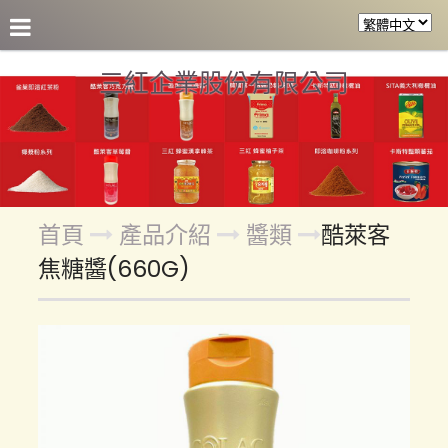
關於三紅
產品介紹
參考食譜
合作客戶
各區盤
三紅企業股份有限公司
首頁
產品介紹
醬類
酷萊客
焦糖醬(660G)