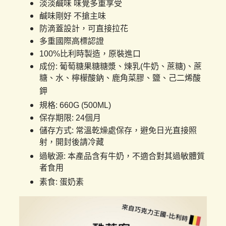
淡淡鹹味 味覺多重享受
鹹味剛好 不搶主味
防滴蓋設計，可直接拉花
多重國際高標認證
100%
比利時製造，原裝進口
成份: 葡萄糖果糖糖漿、煉乳(牛奶、蔗糖)、蔗
糖、水、檸檬酸鈉、鹿角菜膠、鹽、己二烯酸
鉀
規格: 660G (500ML)
保存期限: 24個月
儲存方式: 常溫乾燥處保存，避免日光直接照
射，開封後請冷藏
過敏源: 本產品含有牛奶，不適合對其過敏體質
者食用
素食: 蛋奶素