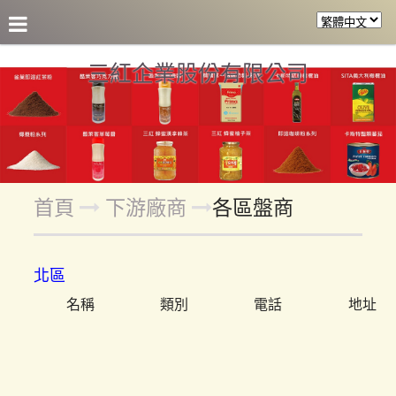
關於三紅
產品介紹
參考食譜
合作客戶
各區盤
三紅企業股份有限公司
首頁
下游廠商
各區盤商
北區
名稱
類別
電話
地址