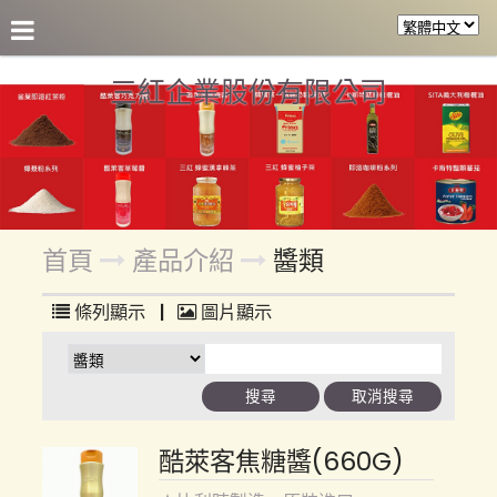
關於三紅
產品介紹
參考食譜
合作客戶
各區盤
三紅企業股份有限公司
首頁
產品介紹
醬類
條列顯示
|
圖片顯示
酷萊客焦糖醬(660G)