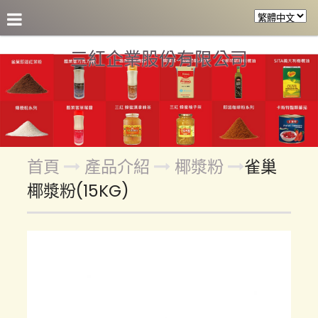
關於三紅
產品介紹
參考食譜
合作客戶
各區盤
三紅企業股份有限公司
首頁
產品介紹
椰漿粉
雀巢
椰漿粉(15KG)