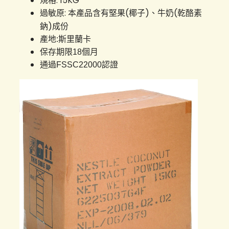
規格: 15KG
過敏原: 本產品含有堅果(椰子)、牛奶(乾酪素
鈉)成份
產地:斯里蘭卡
保存期限18個月
通過FSSC22000認證