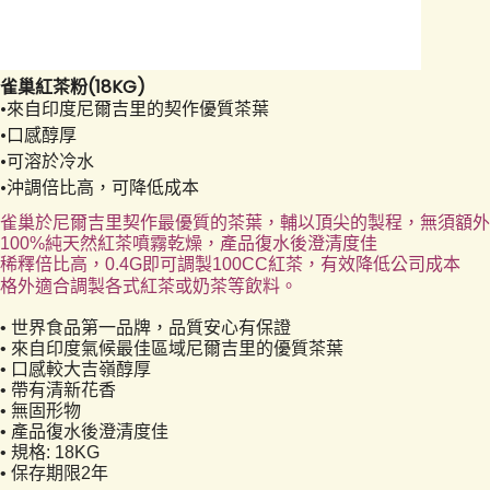
雀巢紅茶粉(18KG)
•來自印度尼爾吉里的契作優質茶葉
•口感醇厚
•可溶於冷水
•沖調倍比高，可降低成本
雀巢於尼爾吉里契作最優質的茶葉，輔以頂尖的製程，無須額外
100%
純天然紅茶噴霧乾燥，產品復水後澄清度佳
稀釋倍比高，
0.4G
即可調製
100CC
紅茶，有效降低公司成本
格外適合調製各式紅茶或奶茶等飲料。
• 世界食品第一品牌，品質安心有保證
•
來自印度氣候最佳區域尼爾吉里的優質茶葉
•
口感較大吉嶺醇厚
•
帶有清新花香
•
無固形物
•
產品復水後澄清度佳
• 規格:
18KG
• 保存期限2年