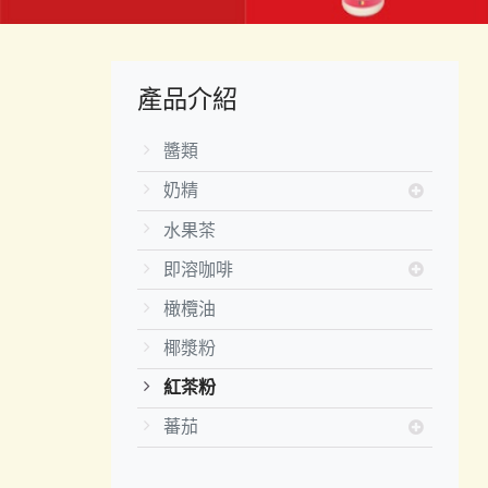
產品介紹
醬類
奶精
水果茶
即溶咖啡
橄欖油
椰漿粉
紅茶粉
蕃茄