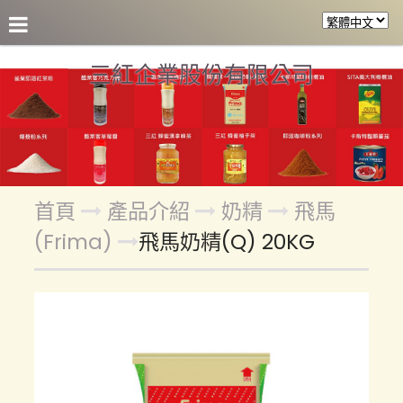
關於三紅
產品介紹
參考食譜
合作客戶
各區盤
三紅企業股份有限公司
首頁
產品介紹
奶精
飛馬
(Frima)
飛馬奶精(Q) 20KG