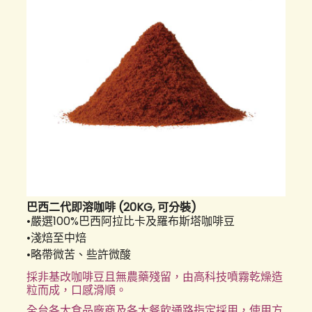
巴西二代即溶咖啡 (20KG, 可分裝)
•嚴選100%巴西阿拉比卡及羅布斯塔咖啡豆
•淺焙至中焙
•略帶微苦、些許微酸
採非基改咖啡豆且無農藥殘留，由高科技噴霧乾燥造
粒而成，口感滑順。
全台各大食品廠商及各大餐飲通路指定採用，使用方